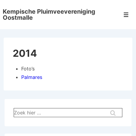
↓
Kempische Pluimveevereniging
Doorgaan
Men
Oostmalle
naar
hoofdinhoud
2014
Foto’s
Palmares
Zoek
naar: