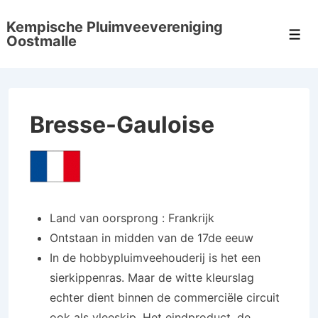
↓
Kempische Pluimveevereniging
Doorgaan
Men
Oostmalle
naar
hoofdinhoud
Bresse-Gauloise
Land van oorsprong : Frankrijk
Ontstaan in midden van de 17de eeuw
In de hobbypluimveehouderij is het een
sierkippenras. Maar de witte kleurslag
echter dient binnen de commerciële circuit
ook als vleeskip. Het eindproduct, de