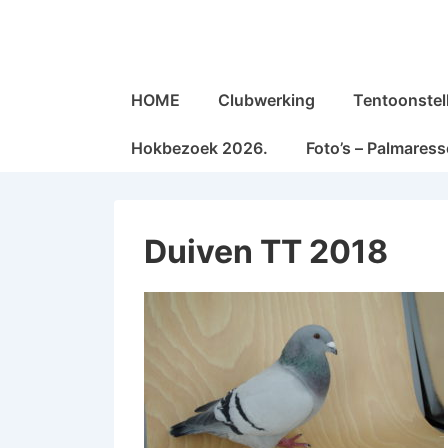
↓
Doorgaan
naar
Hoofd
hoofdinhoud
HOME
Clubwerking
Tentoonstel
navigatie
Hokbezoek 2026.
Foto’s – Palmares
Duiven TT 2018