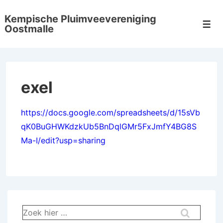
↓
Kempische Pluimveevereniging
Doorgaan
Men
Oostmalle
naar
hoofdinhoud
exel
https://docs.google.com/spreadsheets/d/15sVb
qK0BuGHWKdzkUb5BnDqlGMr5FxJmfY4BG8S
Ma-I/edit?usp=sharing
Zoek
naar: