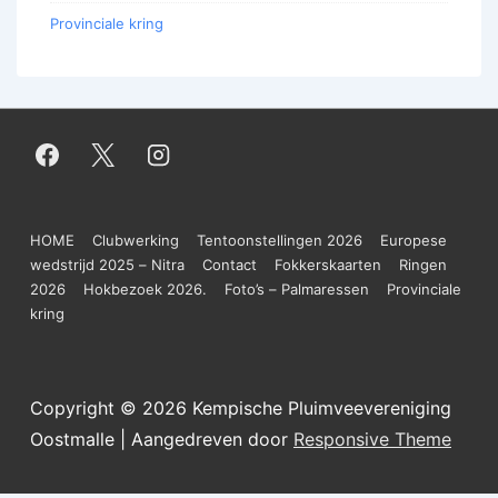
Provinciale kring
Footer
HOME
Clubwerking
Tentoonstellingen 2026
Europese
wedstrijd 2025 – Nitra
Contact
Fokkerskaarten
Ringen
menu
2026
Hokbezoek 2026.
Foto’s – Palmaressen
Provinciale
kring
Copyright © 2026
Kempische Pluimveevereniging
Oostmalle
| Aangedreven door
Responsive Theme