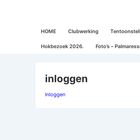
↓
Doorgaan
naar
Hoofd
hoofdinhoud
HOME
Clubwerking
Tentoonstel
navigatie
Hokbezoek 2026.
Foto’s – Palmares
inloggen
Inloggen